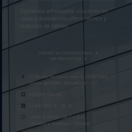
Diseñamos e instalamos soluciones en
vidrio y aluminio con criterio técnico y
acabados de calidad.
CONTACTA CON NOSOTROS
VER PROYECTOS
C/ Narcís Monturiol, nave 6, 08192 Sant
Quirze del Vallès (Barcelona)
info@acrilex.es
(+34) 659 67 28 13
Lunes a viernes: de 7 a 18 h.
Sábados y domingos: Cerrado.