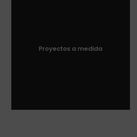
Proyectos a medida
CUÉNTANOS QUÉ NECESITAS Y TE ASESORAMOS SIN
COMPROMISO