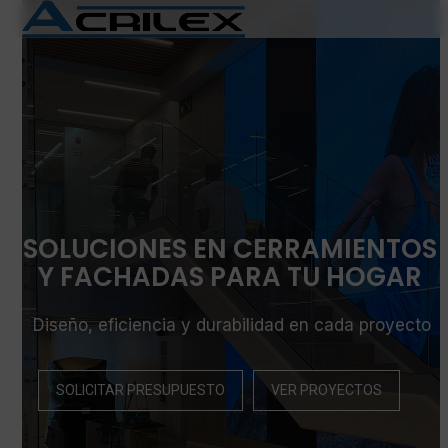
Skip
Open
Close
to
mobile
mobile
content
menu
menu
SOLUCIONES EN CERRAMIENTOS
Y FACHADAS PARA TU HOGAR
Diseño, eficiencia y durabilidad en cada proyecto
SOLICITAR PRESUPUESTO
VER PROYECTOS