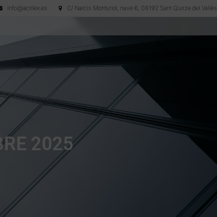
info@acrilex.es
C/ Narcís Monturiol, nave 6, 08192 Sant Quirze del Vallès
RE 2025