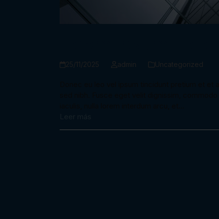
Lorem ipsum dolor
25/11/2025
admin
Uncategorized
Donec eu leo vel ipsum tincidunt pretium et et a
sed nibh. Fusce eget velit dignissim, commodo er
iaculis, nulla lorem interdum arcu, et…
Leer más