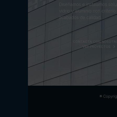
Diseñamos e instalamos solu
vidrio y aluminio con criterio
acabados de calidad.
CONTACTA CON NOSOTR
VER PROYECTOS
® Copyrig