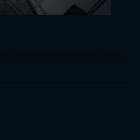
rcu. Phasellus elit sem, tempor vitae suscipit ac, dignissim
at eu, vulputate mi. Curabitur venenatis, dui lacinia feugiat