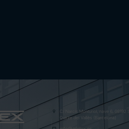
C/ Narcís Monturiol, nave 6, 08192 
Quirze del Vallès (Barcelona)
info@acrilex.es