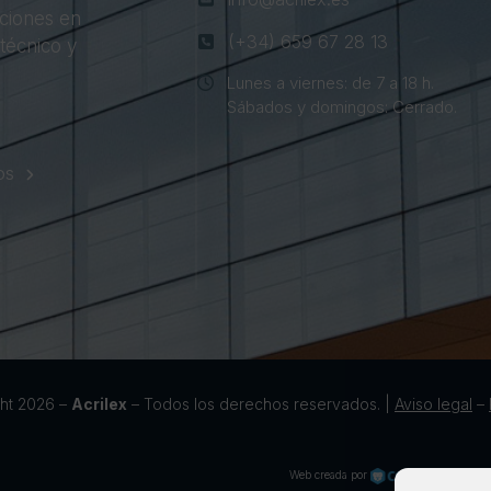
ciones en
(+34) 659 67 28 13
 técnico y
Lunes a viernes: de 7 a 18 h.
Sábados y domingos: Cerrado.
OS
ht 2026 –
Acrilex
– Todos los derechos reservados. |
Aviso legal
–
Web creada por